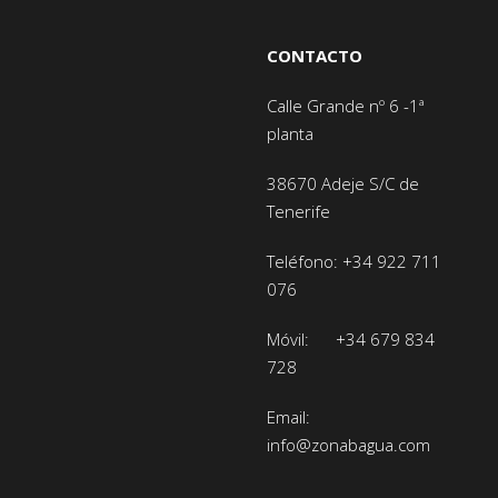
CONTACTO
Calle Grande nº 6 -1ª
planta
38670 Adeje
S/C de
Tenerife
Teléfono:
+34 922 711
076
Móvil:
+34 679 834
728
Email:
info@zonabagua.com