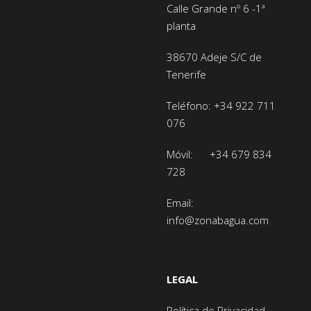
Calle Grande nº 6 -1ª
planta
38670 Adeje
S/C de
Tenerife
Teléfono:
+34 922 711
076
Móvil:
+34 679 834
728
Email:
info@zonabagua.com
LEGAL
Política de Privacidad