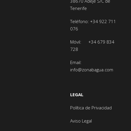
38670 Adeje
S/C de
Tenerife
Teléfono:
+34 922 711
076
Móvil:
+34 679 834
728
Email:
info@zonabagua.com
LEGAL
Política de Privacidad
Aviso Legal