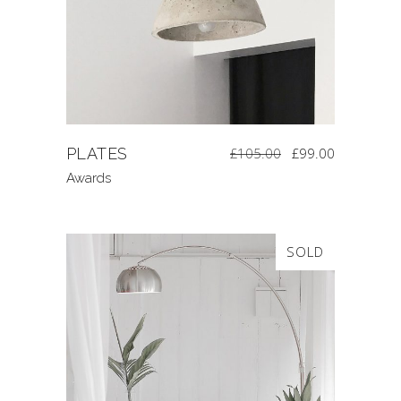
PLATES
£
105.00
£
99.00
Awards
SOLD