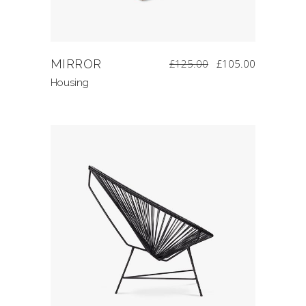
MIRROR
£
125.00
£
105.00
Housing