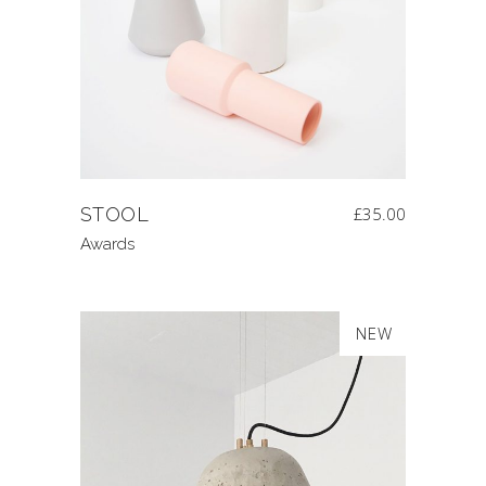
STOOL
£
35.00
Awards
SALE
NEW